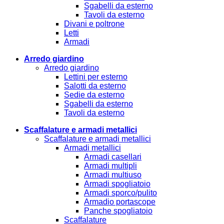
Sgabelli da esterno
Tavoli da esterno
Divani e poltrone
Letti
Armadi
Arredo giardino
Arredo giardino
Lettini per esterno
Salotti da esterno
Sedie da esterno
Sgabelli da esterno
Tavoli da esterno
Scaffalature e armadi metallici
Scaffalature e armadi metallici
Armadi metallici
Armadi casellari
Armadi multipli
Armadi multiuso
Armadi spogliatoio
Armadi sporco/pulito
Armadio portascope
Panche spogliatoio
Scaffalature