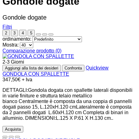
Gondole dogate
Gondole dogate
Filtri
2
3
4
5
ordinamento:
Mostra:
Comparazione prodotto (0)
2-3 Giorni
Quickview
Aggiungi alla lista dei desideri
Confronta
GONDOLA CON SPALLETTE
347,50€ + Iva
DETTAGLI:Gondola dogata con spallette laterali disponibili
in varie finiture e struttura telaio metallico
bianco Centralmente è composta da una coppia di pannelli
dogati passo 15, L.120xH.120 cmLateralmente è composta
da 2 pannelli dogati L.60xH.120 cm Completa di binari in
alluminio. DIMENSIONI:L.125 X P.61 X H.130 cm..
Acquista