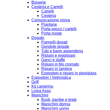
Boiserie
Cesteria e Carrelli
Carrelli
Cesteria
Comunicazione visiva
Piantane
Porta prezzi / cartelli
Porta riviste
Dogato
Pannelli dogati
Gondole dogate
Tubi e barre appenderia
Ripiani e reggipiani
Ganci e staffe
Ripiani in filo cromato
Ripiani in lamiera
Espositori e ripiani in plexiglass
Espositori / Vetrinistica
Griff
Kit camerino
Linea Asso
Manichini
Busti, gambe e teste
Manichini donna
Manichini uomo