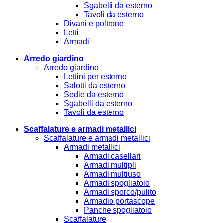
Sgabelli da esterno
Tavoli da esterno
Divani e poltrone
Letti
Armadi
Arredo giardino
Arredo giardino
Lettini per esterno
Salotti da esterno
Sedie da esterno
Sgabelli da esterno
Tavoli da esterno
Scaffalature e armadi metallici
Scaffalature e armadi metallici
Armadi metallici
Armadi casellari
Armadi multipli
Armadi multiuso
Armadi spogliatoio
Armadi sporco/pulito
Armadio portascope
Panche spogliatoio
Scaffalature