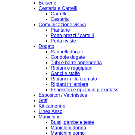
Boiserie
Cesteria e Carrelli
Carrelli
Cesteria
Comunicazione visiva
Piantane
Porta prezzi / cartelli
Porta riviste
Dogato
Pannelli dogati
Gondole dogate
Tubi e barre appenderia
Ripiani e reggipiani
Ganci e staffe
Ripiani in filo cromato
Ripiani in lamiera
Espositori e ripiani in plexiglass
Espositori / Vetrinistica
Griff
Kit camerino
Linea Asso
Manichini
Busti, gambe e teste
Manichini donna
Manichini uomo