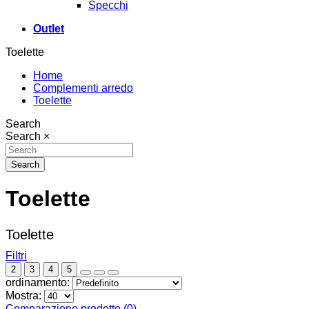
Specchi
Outlet
Toelette
Home
Complementi arredo
Toelette
Search
Search
×
Search
Toelette
Toelette
Filtri
2
3
4
5
ordinamento:
Mostra:
Comparazione prodotto (0)