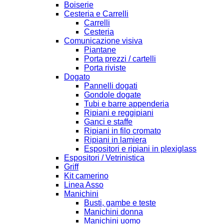
Boiserie
Cesteria e Carrelli
Carrelli
Cesteria
Comunicazione visiva
Piantane
Porta prezzi / cartelli
Porta riviste
Dogato
Pannelli dogati
Gondole dogate
Tubi e barre appenderia
Ripiani e reggipiani
Ganci e staffe
Ripiani in filo cromato
Ripiani in lamiera
Espositori e ripiani in plexiglass
Espositori / Vetrinistica
Griff
Kit camerino
Linea Asso
Manichini
Busti, gambe e teste
Manichini donna
Manichini uomo